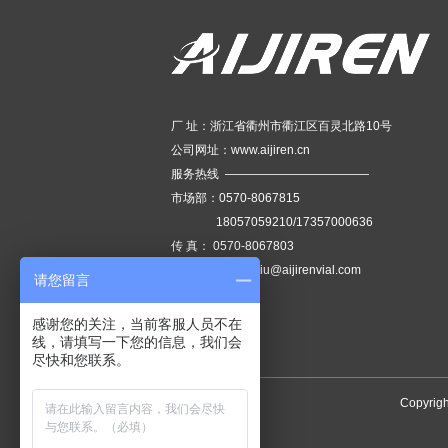
厂 址：浙江省衢州市衢江区百灵北路10号
公司网址：
www.aijiren.cn
服务热线 ————————————
市场部：
0570-8067815
18057059210/17357000636
传 真：
0570-8067803
邮 箱：
sharrile.liu@aijirenvial.com
请您留言
衢州装修公司
感谢您的关注，当前客服人员不在
线，请填写一下您的信息，我们会
尽快和您联系。
Copyrigh